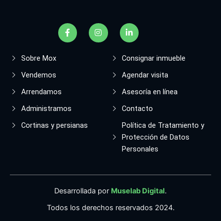
F
I
L
a
n
i
c
s
n
e
t
k
b
a
e
Sobre Mox
Consignar inmueble
o
g
d
o
r
i
Vendemos
Agendar visita
k
a
n
-
m
-
Arrendamos
Asesoría en línea
f
i
n
Administramos
Contacto
Cortinas y persianas
Política de Tratamiento y
Protección de Datos
Personales
Desarrollada por
Muselab Digital
.
Todos los derechos reservados 2024.