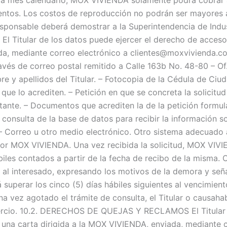
mentos. Los costos de reproducción no podrán ser mayores a
responsable deberá demostrar a la Superintendencia de Indu
. El Titular de los datos puede ejercer el derecho de acce
a, mediante correo electrónico a clientes@moxvivienda.com
avés de correo postal remitido a Calle 163b No. 48-80 – Of
e y apellidos del Titular. – Fotocopia de la Cédula de Ciud
e lo acrediten. – Petición en que se concreta la solicitud
citante. – Documentos que acrediten la de la petición formu
 consulta de la base de datos para recibir la información so
 – Correo u otro medio electrónico. Otro sistema adecuado a
por MOX VIVIENDA. Una vez recibida la solicitud, MOX VIVIE
iles contados a partir de la fecha de recibo de la misma. 
á al interesado, expresando los motivos de la demora y señ
 superar los cinco (5) días hábiles siguientes al vencimien
Una vez agotado el trámite de consulta, el Titular o causaha
ercio. 10.2. DERECHOS DE QUEJAS Y RECLAMOS El Titular d
una carta dirigida a la MOX VIVIENDA, enviada, mediante c