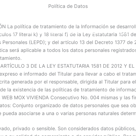
Política de Datos
 política de tratamiento de la Información se desarrolla
RE MOX
NUESTRAS PROPIEDADES
SERVICIOS
BLOG
culos 17 literal k) y 18 literal f) de la Ley Estatutaria 1581 
 Personales (LEPD); y del artículo 13 del Decreto 1377 de 2
lítica será aplicable a todos los datos personales registra
atamiento.
ARTÍCULO 3 DE LA LEY ESTATUTARIA 1581 DE 2012 Y EL
expreso e informado del Titular para llevar a cabo el trata
ita generada por el responsable, dirigida al Titular para e
de la existencia de las políticas de tratamiento de informac
WEB MOX VIVIENDA Consecutivo No. 004 mismas y las fina
Datos: Conjunto organizado de datos personales que sea ob
e pueda asociarse a una o varias personas naturales deter
ado, privado o sensible. Son considerados datos públicos, e