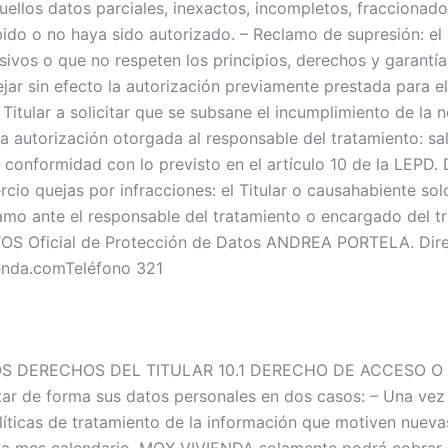
uellos datos parciales, inexactos, incompletos, fraccionado
do o no haya sido autorizado. – Reclamo de supresión: el 
ivos o que no respeten los principios, derechos y garantía
ejar sin efecto la autorización previamente prestada para e
 Titular a solicitar que se subsane el incumplimiento de la
 la autorización otorgada al responsable del tratamiento:
 conformidad con lo previsto en el artículo 10 de la LEPD. 
cio quejas por infracciones: el Titular o causahabiente so
amo ante el responsable del tratamiento o encargado del t
Oficial de Protección de Datos ANDREA PORTELA. Direcc
enda.comTeléfono 321
DERECHOS DEL TITULAR 10.1 DERECHO DE ACCESO O CON
ltar de forma sus datos personales en dos casos: – Una ve
líticas de tratamiento de la información que motiven nueva
a mes calendario, MOX VIVIENDA solamente podrá cobrar al