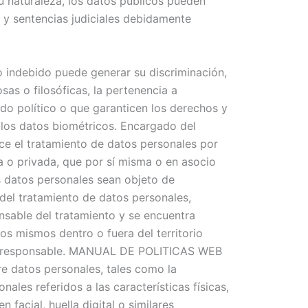
su naturaleza, los datos públicos pueden
s y sentencias judiciales debidamente
so indebido puede generar su discriminación,
osas o filosóficas, la pertenencia a
do político o que garanticen los derechos y
 y los datos biométricos. Encargado del
lice el tratamiento de datos personales por
ca o privada, que por sí misma o en asocio
os datos personales sean objeto de
 del tratamiento de datos personales,
nsable del tratamiento y se encuentra
os mismos dentro o fuera del territorio
del responsable. MANUAL DE POLITICAS WEB
 datos personales, tales como la
ales referidos a las características físicas,
facial, huella digital o similares