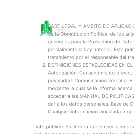
Ir
al
contenido
BASE LEGAL Y ÁMBITO DE APLICACIÓN La
SOB
de la Constitución Política; de los artí
generales para la Protección de Datos
parcialmente la Ley anterior. Esta po
tratamiento por el responsable del tr
DEFINICIONES ESTABLECIDAS EN EL 
Autorización: Consentimiento previo, 
privacidad: Comunicación verbal o escr
mediante la cual se le informa acerca 
acceder a las MANUAL DE POLITICAS 
dar a los datos personales. Base de 
Cualquier información vinculada o qu
Dato público: Es el dato que no sea semipriv