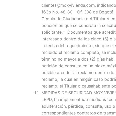
clientes@moxvivienda.com, indicando e
163b No. 48-80 – Of. 308 de Bogotá. L
Cédula de Ciudadanía del Titular y e
petición en que se concreta la solicit
solicitante. – Documentos que acredit
interesado dentro de los cinco (5) dí
la fecha del requerimiento, sin que el
recibido el reclamo completo, se incl
término no mayor a dos (2) días hábi
petición de consulta en un plazo máxi
posible atender al reclamo dentro de 
reclamo, la cual en ningún caso podrá
reclamo, el Titular o causahabiente p
MEDIDAS DE SEGURIDAD MOX VIVIENDA, c
LEPD, ha implementado medidas técnic
adulteración, pérdida, consulta, uso 
correspondientes contratos de transmi