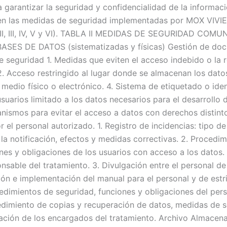
garantizar la seguridad y confidencialidad de la informaci
nen las medidas de seguridad implementadas por MOX VIVIE
I, II, III, IV, V y VI). TABLA II MEDIDAS DE SEGURIDAD C
 BASES DE DATOS (sistematizadas y físicas) Gestión de do
e seguridad 1. Medidas que eviten el acceso indebido o la 
. Acceso restringido al lugar donde se almacenan los datos
edio físico o electrónico. 4. Sistema de etiquetado o ident
suarios limitado a los datos necesarios para el desarrollo d
anismos para evitar el acceso a datos con derechos distint
r el personal autorizado. 1. Registro de incidencias: tipo 
 la notificación, efectos y medidas correctivas. 2. Procedim
iones y obligaciones de los usuarios con acceso a los datos.
nsable del tratamiento. 3. Divulgación entre el personal d
ión e implementación del manual para el personal y de estr
dimientos de seguridad, funciones y obligaciones del pers
edimiento de copias y recuperación de datos, medidas de se
icación de los encargados del tratamiento. Archivo Almac