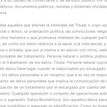
io y a su calidad de comerciante o de servidor público. Por 
públicos, documentos públicos, revistas y boletines oficiale
rva.
ble aquellos que afectan la intimidad del Titular o cuyo u
al o étnico, la orientación política, las convicciones religi
echos humanos o que promueva intereses de cualquier parti
, así como los datos relativos a la salud, a la vida sexual,
lica o privada, que por sí misma o en asocio con otros, rea
onsable del tratamiento: Persona natural o jurídica, públi
 el tratamiento de los datos. Titular: Persona natural cuy
a de datos tiene lugar cuando el responsable y/o encargado
 los datos personales a un receptor, que a su vez es respo
miento de datos personales que implica la comunicación de l
lización de un tratamiento por el encargado por cuenta 
nto: Cualquier operación o conjunto de operaciones sobre
n o supresión. Datos Biométricos: Son aquellos datos person
ue posibiliten o aseguren su identificación. Como su imagen 