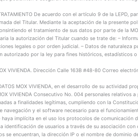
TAMIENTO De acuerdo con el artículo 9 de la LEPD, para 
rmada del Titular. Mediante la aceptación de la presente polí
consintiendo el tratamiento de sus datos por parte de la M
ria la autorización del Titular cuando se trate de: – Infor
ciones legales o por orden judicial. – Datos de naturaleza 
n autorizado por la ley para fines históricos, estadísticos o
IVIENDA. Dirección Calle 163B #48-80 Correo electrón
S MOX VIVIENDA, en el desarrollo de su actividad propia
VIVIENDA Consecutivo No. 004 personales relativos a pe
adas a finalidades legítimas, cumpliendo con la Constitució
avegación y el software necesario para el funcionamien
 haya implícita en el uso los protocolos de comunicación de
la identificación de usuarios a través de su asociación co
os se encuentran, la dirección IP o el nombre de dominio de