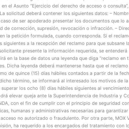
n el Asunto “Ejercicio del derecho de acceso o consulta”, 
a solicitud deberá contener los siguientes datos: – Nombre 
n caso de ser apoderado presentar los documentos que lo ac
ud de corrección, supresión, revocación o infracción. – Dire
en la petición formulada, cuando corresponda. Si el reclamo
as siguientes a la recepción del reclamo para que subsane l
 solicitante presente la información requerida, se entender
uirá en la base de datos una leyenda que diga “reclamo en t
les. Dicha leyenda deberá mantenerse hasta que el reclamo
mo de quince (15) días hábiles contados a partir de la fe
dicho término, se informará al interesado los motivos de l
 superar los ocho (8) días hábiles siguientes al vencimient
odrá elevar queja ante la Superintendencia de Industria y C
on el fin de cumplir con el principio de seguridad consag
as, humanas y administrativas necesarias para garantizar l
o acceso no autorizado o fraudulento. Por otra parte, MOX 
sión, ha requerido a los encargados del tratamiento con l