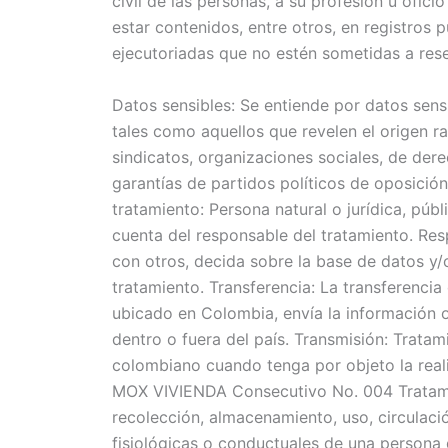
civil de las personas, a su profesión u ofic
estar contenidos, entre otros, en registros 
ejecutoriadas que no estén sometidas a rese
Datos sensibles: Se entiende por datos sensi
tales como aquellos que revelen el origen raci
sindicatos, organizaciones sociales, de der
garantías de partidos políticos de oposición
tratamiento: Persona natural o jurídica, púb
cuenta del responsable del tratamiento. Resp
con otros, decida sobre la base de datos y/o
tratamiento. Transferencia: La transferenci
ubicado en Colombia, envía la información o
dentro o fuera del país. Transmisión: Trata
colombiano cuando tenga por objeto la rea
MOX VIVIENDA Consecutivo No. 004 Tratamie
recolección, almacenamiento, uso, circulació
fisiológicas o conductuales de una persona q