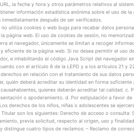
URL, la fecha y hora y otros parámetros relativos al sistem
e obtener información estadística anónima sobre el uso de l
n inmediatamente después de ser verificados.
 utiliza cookies o web bugs para recabar datos personales
so a la página web. El uso de cookies de sesión, no memoriz
ra el navegador, únicamente se limitan a recoger informació
o y eficiente de la página web. Si no desea permitir el uso 
or, e inhabilitando el código Java Script del navegador en
 con el artículo 8 de la LEPD y a los artículos 21 y 22 
 derechos en relación con el tratamiento de sus datos per
ular, quién deberá acreditar su identidad en forma suficient
s causahabientes, quienes deberán acreditar tal calidad. c. 
presentación o apoderamiento. d. Por estipulación a favor
 derechos de los niños, niñas o adolescentes se ejercerá
Titular son los siguientes: Derecho de acceso o consulta: S
miento, previa solicitud, respecto al origen, uso y finalid
 distingue cuatro tipos de reclamos: – Reclamo de correcci