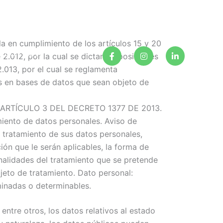
 en cumplimiento de los artículos 15 y 20
F
I
L
a
n
i
CONTACTO
de 2.012, por la cual se dictan disposiciones
c
s
n
e
t
k
.013, por el cual se reglamenta
b
a
e
dos en bases de datos que sean objeto de
o
g
d
o
r
i
k
a
n
 ARTÍCULO 3 DEL DECRETO 1377 DE 2013.
-
m
-
f
i
miento de datos personales. Aviso de
n
l tratamiento de sus datos personales,
ión que le serán aplicables, la forma de
lidades del tratamiento que se pretende
jeto de tratamiento. Dato personal:
minadas o determinables.
ntre otros, los datos relativos al estado