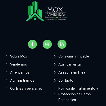
F
I
L
a
n
i
c
s
n
e
t
k
b
a
e
Sobre Mox
Consignar inmueble
o
g
d
o
r
i
Vendemos
Agendar visita
k
a
n
-
m
-
Arrendamos
Asesoría en línea
f
i
n
Administramos
Contacto
Cortinas y persianas
Política de Tratamiento y
Protección de Datos
Personales