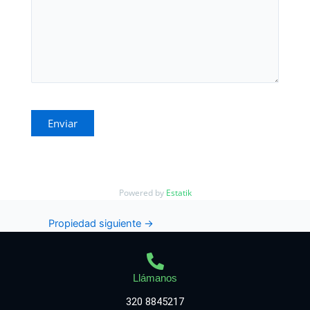
Powered by
Estatik
Propiedad siguiente
→
Llámanos
320 8845217