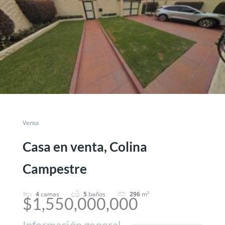
Venta
Casa en venta, Colina
Campestre
4
camas
5
baños
296
m²
$1,550,000,000
Información general