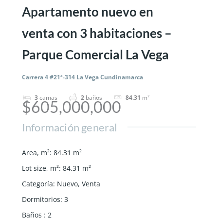
Apartamento nuevo en
venta con 3 habitaciones –
Parque Comercial La Vega
Carrera 4 #21ª-314 La Vega Cundinamarca
3
camas
2
baños
84.31
m²
$605,000,000
Información general
Area, m²
:
84.31
m²
Lot size, m²
:
84.31
m²
Categoría
:
Nuevo
,
Venta
Dormitorios
:
3
Baños
:
2