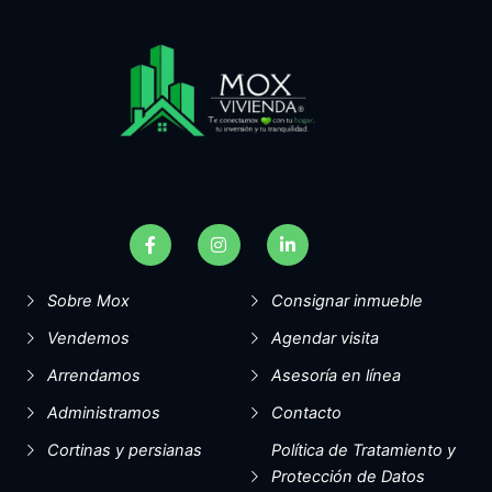
F
I
L
a
n
i
c
s
n
e
t
k
b
a
e
Sobre Mox
Consignar inmueble
o
g
d
o
r
i
Vendemos
Agendar visita
k
a
n
-
m
-
Arrendamos
Asesoría en línea
f
i
n
Administramos
Contacto
Cortinas y persianas
Política de Tratamiento y
Protección de Datos